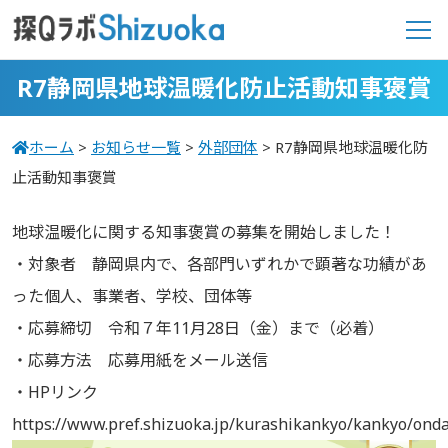
R7静岡県地球温暖化防止活動知事褒賞
ホーム
>
お知らせ一覧
>
外部団体
>
R7静岡県地球温暖化防
止活動知事褒賞
地球温暖化に関する知事褒賞の募集を開始しました！
・対象者 静岡県内で、各部門いずれかで顕著な功績があ
った個人、事業者、学校、団体等
・応募締切 令和７年11月28日（金）まで（必着）
・応募方法 応募用紙をメール送信
・HPリンク
https://www.pref.shizuoka.jp/kurashikankyo/kankyo/ond